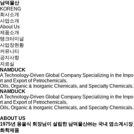
남덕물산
KOR
ENG
회사소개
사업소개
About Us
제품소개
탱크터미널
사업장현황
커뮤니티
공지사항
자료실
NAMDUCK
A Technology-Driven Global Company Specializing in the Impo
rt and Export of Petrochemicals,
Oils, Organic & Inorganic Chemicals, and Specialty Chemicals.
NAMDUCK
A Technology-Driven Global Company Specializing in the Impo
rt and Export of Petrochemicals,
Oils, Organic & Inorganic Chemicals, and Specialty Chemicals.
ABOUT US
1975년 용을식 회장님이 설립한 남덕물산㈜는 국내 염소계시장
화학제품