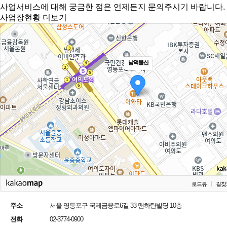
사업서비스에 대해 궁금한 점은 언제든지 문의주시기 바랍니다.
사업장현황 더보기
남덕물산
로드뷰
길찾
주소
서울 영등포구 국제금융로6길 33 맨하탄빌딩 10층
전화
02-3774-0900