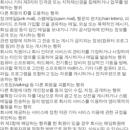
회사나 기타 제3자의 인격권 또는 지적재산권을 침해하거나 업무를 방
해하는 행위
다른 회원의 ID를 도용하는 행위
정크메일(junk mail), 스팸메일(spam mail), 행운의 편지(chain letters), 피
라미드 조직에 가입할 것을 권유하는 메일, 외설 또는 폭력적인 메시지,
화상,음성 등이 담긴 메일을 보내거나 기타 공서양속에 반하는 정보를
공개 또는 게시하는 행위
관련 법령에 의하여 그 전송 또는 게시가 금지되는 정보(컴퓨터 프로그
램 등)의 전송 또는 게시하는 행위
회사의 직원이나 회사 인터넷 서비스의 관리자를 가장하거나 사칭하여
또는 타인의 명의를 도용하여 글을 게시하거나 메일을 발송하는 행위
컴퓨터 소프트웨어, 하드웨어, 전기통신 장비의 정상적인 가동을 방해,
파괴할 목적으로 고안된 소프트웨어 바dl러스, 기타 다른 컴퓨터 코드,
파일, 프로그램을 포함하고 있는 자료를 게시하거나 전자우편으로 발
송하는 행위
스토킹(stalking) 등 다른 회원을 괴롭히는 행위
다른 회원에 대한 개인정보를 동의 없이 수집, 저장, 공개하는 행위
불특정 다수의 자를 대상으로 하여 광고 또는 선전을 게시하거나 스팸
메일을 전송하는 등의 방법으로 회사의 서비스를 이용하여 영리목적의
활동을 하는 행위
회사에 제공하는 서비스에 정한 약관 기타 서비스 이용에 관한 규정을
위반하는 행위
위 제1항에 해당하는 행위를 한 회원이 있을 경우 회사는 해당회원에
대한 회원자격을 적절한 방법으로 제한 및 정지, 상실시킬 수 있습니다.